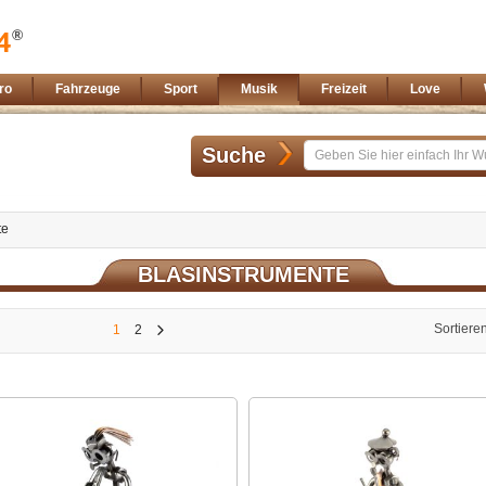
ro
Fahrzeuge
Sport
Musik
Freizeit
Love
Suche
te
BLASINSTRUMENTE
Sortiere
1
2