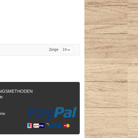
Zeige
NGSMETHODEN
te
e
hme