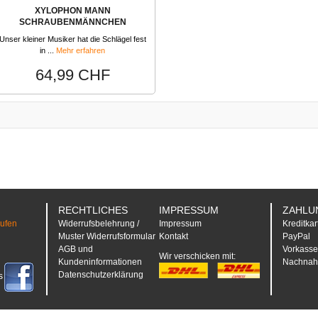
XYLOPHON MANN
SCHRAUBENMÄNNCHEN
Unser kleiner Musiker hat die Schlägel fest
in ...
Mehr erfahren
64,99 CHF
RECHTLICHES
IMPRESSUM
ZAHLU
rufen
Widerrufsbelehrung /
Impressum
Kreditkar
Muster Widerrufsformular
Kontakt
PayPal
AGB und
Vorkass
Wir verschicken mit:
Kundeninformationen
Nachna
Datenschutzerklärung
s